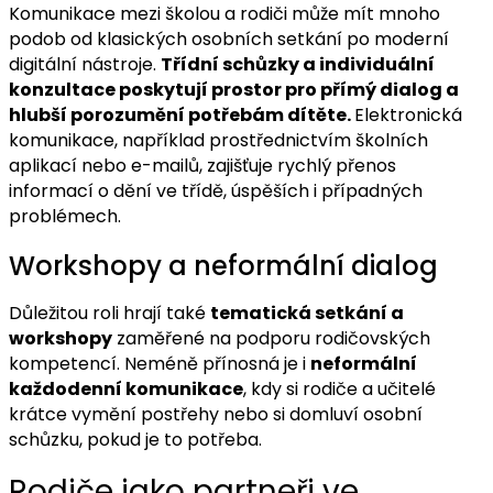
Komunikace mezi školou a rodiči může mít mnoho
podob od klasických osobních setkání po moderní
digitální nástroje.
Třídní schůzky a individuální
konzultace poskytují prostor pro přímý dialog a
hlubší porozumění potřebám dítěte.
Elektronická
komunikace, například prostřednictvím školních
aplikací nebo e-mailů, zajišťuje rychlý přenos
informací o dění ve třídě, úspěších i případných
problémech.
Workshopy a neformální dialog
Důležitou roli hrají také
tematická setkání a
workshopy
zaměřené na podporu rodičovských
kompetencí. Neméně přínosná je i
neformální
každodenní komunikace
, kdy si rodiče a učitelé
krátce vymění postřehy nebo si domluví osobní
schůzku, pokud je to potřeba.
Rodiče jako partneři ve