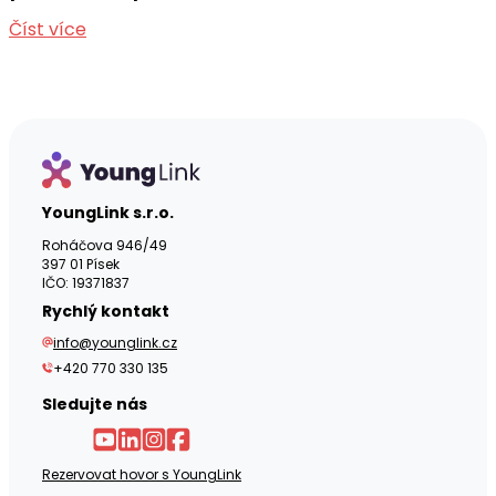
Číst více
YoungLink s.r.o.
Roháčova 946/49
397 01 Písek
IČO: 19371837
Rychlý kontakt
info@younglink.cz
+420 770 330 135
Sledujte nás
Rezervovat hovor s YoungLink