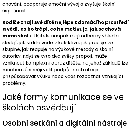
chování, podporuje emoční vývoj a zvyšuje školní
úspěšnost.
Rodiče znají své dítě nejlépe z domácího prostředí
a vědí, co ho trápí, co ho motivuje, jak se chová
mimo školu.
Učitelé naopak mají odborný vhled a
sledují, jak si dítě vede v kolektivu, jak pracuje ve
skupině, jak reaguje na výukové metody a školní
autority. Když se tyto dva světy propojí, může
vzniknout komplexní obraz dítěte, na jehož základě lze
mnohem účinněji volit podpůrné strategie,
přizpůsobovat výuku nebo včas rozpoznat vznikající
problémy.
Jaké formy komunikace se ve
školách osvědčují
Osobní setkání a digitální nástroje