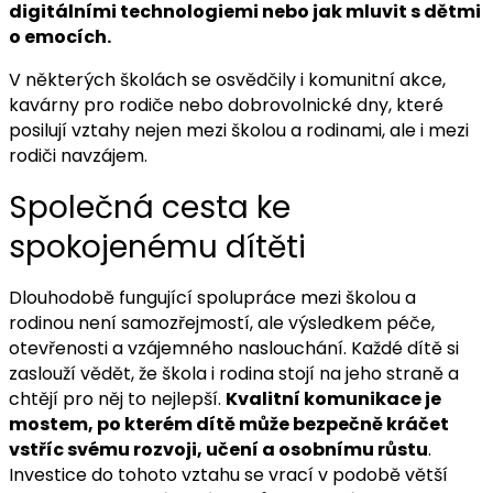
digitálními technologiemi nebo jak mluvit s dětmi
o emocích.
V některých školách se osvědčily i komunitní akce,
kavárny pro rodiče nebo dobrovolnické dny, které
posilují vztahy nejen mezi školou a rodinami, ale i mezi
rodiči navzájem.
Společná cesta ke
spokojenému dítěti
Dlouhodobě fungující spolupráce mezi školou a
rodinou není samozřejmostí, ale výsledkem péče,
otevřenosti a vzájemného naslouchání. Každé dítě si
zaslouží vědět, že škola i rodina stojí na jeho straně a
chtějí pro něj to nejlepší.
Kvalitní komunikace je
mostem, po kterém dítě může bezpečně kráčet
vstříc svému rozvoji, učení a osobnímu růstu
.
Investice do tohoto vztahu se vrací v podobě větší